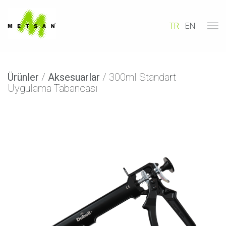
TR
EN
Ürünler
/
Aksesuarlar
/ 300ml Standart
Uygulama Tabancası