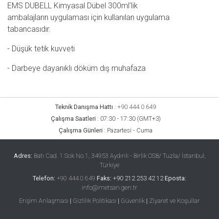
EMS DUBELL Kimyasal Dübel 300ml'lik
ambalajların uygulaması için kullanılan uygulama
tabancasıdır.
- Düşük tetik kuvveti
- Darbeye dayanıklı döküm dış muhafaza
Teknik Danışma Hattı
:
+90 444 0 649
Çalışma Saatleri
:
07:30 - 17:30 (GMT+3)
Çalışma Günleri
:
Pazartesi - Cuma
Adres:
Batı Cad. 1.Sok No.1, 34953 Aydınlı - Birlik OSB/ Tuzla/ İstanbul,
Türkiye
Telefon:
+90 444 0 649
Faks:
+90 212 253 42 12
Eposta:
info@metsan.gen.tr
Erişim Anlaşması
|
Gizlilik Politikası
|
Güvenlik
|
Ziyaret ve Koşullar