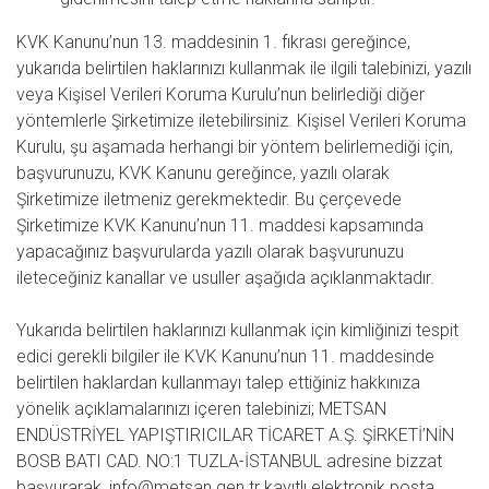
KVK Kanunu’nun 13. maddesinin 1. fıkrası gereğince,
yukarıda belirtilen haklarınızı kullanmak ile ilgili talebinizi, yazılı
veya Kişisel Verileri Koruma Kurulu’nun belirlediği diğer
yöntemlerle Şirketimize iletebilirsiniz. Kişisel Verileri Koruma
Kurulu, şu aşamada herhangi bir yöntem belirlemediği için,
başvurunuzu, KVK Kanunu gereğince, yazılı olarak
Şirketimize iletmeniz gerekmektedir. Bu çerçevede
Şirketimize KVK Kanunu’nun 11. maddesi kapsamında
yapacağınız başvurularda yazılı olarak başvurunuzu
ileteceğiniz kanallar ve usuller aşağıda açıklanmaktadır.
Yukarıda belirtilen haklarınızı kullanmak için kimliğinizi tespit
edici gerekli bilgiler ile KVK Kanunu’nun 11. maddesinde
belirtilen haklardan kullanmayı talep ettiğiniz hakkınıza
yönelik açıklamalarınızı içeren talebinizi; METSAN
ENDÜSTRİYEL YAPIŞTIRICILAR TİCARET A.Ş. ŞİRKETİ’NİN
BOSB BATI CAD. NO:1 TUZLA-İSTANBUL adresine bizzat
başvurarak,
info@metsan.gen.tr
kayıtlı elektronik posta