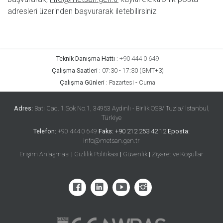
adresleri üzerinden başvurarak iletebilirsiniz
Teknik Danışma Hattı
:
+90 444 0 649
Çalışma Saatleri
:
07:30 - 17:30 (GMT+3)
Çalışma Günleri
:
Pazartesi - Cuma
Adres:
Batı Cad. 1.Sok No.1, 34953 Aydınlı - Birlik OSB/ Tuzla/ İstanbul,
Türkiye
Telefon:
+90 444 0 649
Faks:
+90 212 253 42 12
Eposta:
info@metsan.gen.tr
Erişim Anlaşması
|
Gizlilik Politikası
|
Güvenlik
|
Ziyaret ve Koşullar