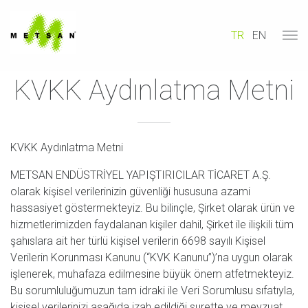
TR
EN
KVKK Aydınlatma Metni
KVKK Aydınlatma Metni
METSAN ENDÜSTRİYEL YAPIŞTIRICILAR TİCARET A.Ş.
olarak kişisel verilerinizin güvenliği hususuna azami
hassasiyet göstermekteyiz. Bu bilinçle, Şirket olarak ürün ve
hizmetlerimizden faydalanan kişiler dahil, Şirket ile ilişkili tüm
şahıslara ait her türlü kişisel verilerin 6698 sayılı Kişisel
Verilerin Korunması Kanunu (“KVK Kanunu”)’na uygun olarak
işlenerek, muhafaza edilmesine büyük önem atfetmekteyiz.
Bu sorumluluğumuzun tam idraki ile Veri Sorumlusu sıfatıyla,
kişisel verilerinizi aşağıda izah edildiği surette ve mevzuat