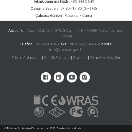
Teknik Danışma Hattı
:
+90 444 0 649
Çalışma Saatleri
:
07:30 - 17:30 (GMT+3)
Çalışma Günleri
:
Pazartesi - Cuma
Adres:
Batı Cad. 1.Sok No.1, 34953 Aydınlı - Birlik OSB/ Tuzla/ İstanbul,
Türkiye
Telefon:
+90 444 0 649
Faks:
+90 212 253 42 12
Eposta:
info@metsan.gen.tr
Erişim Anlaşması
|
Gizlilik Politikası
|
Güvenlik
|
Ziyaret ve Koşullar
© Metsan Endüstriyel Yapıştırıcılar 2026. Tüm hakları saklıdır.