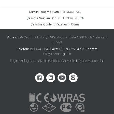
Teknik Danışma Hattı
:
+90 444 0 649
Çalışma Saatleri
:
07:30 - 17:30 (GMT+3)
Çalışma Günleri
:
Pazartesi - Cuma
Adres:
Batı Cad. 1.Sok No.1, 34953 Aydınlı - Birlik OSB/ Tuzla/ İstanbul,
Türkiye
Telefon:
+90 444 0 649
Faks:
+90 212 253 42 12
Eposta:
info@metsan.gen.tr
Erişim Anlaşması
|
Gizlilik Politikası
|
Güvenlik
|
Ziyaret ve Koşullar